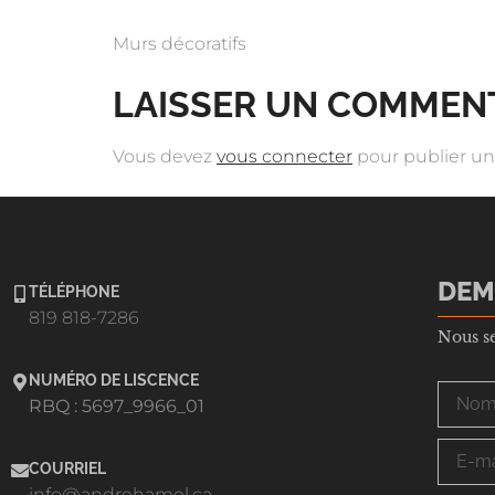
Murs décoratifs
LAISSER UN COMMEN
Vous devez
vous connecter
pour publier u
DEM
TÉLÉPHONE
819 818-7286
Nous s
NUMÉRO DE LISCENCE
RBQ : 5697_9966_01
COURRIEL
info@andrehamel.ca