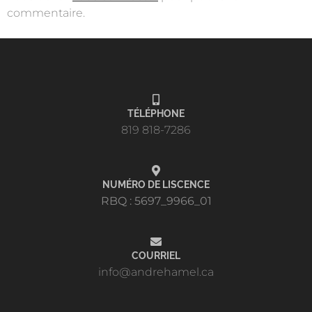
commentaire.
TÉLÉPHONE
819 818-7286
NUMÉRO DE LISCENCE
RBQ : 5697_9966_01
COURRIEL
info@andrehamel.ca