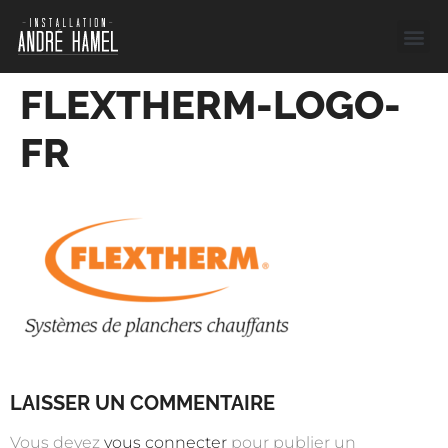
Service
Liste des 
Demandez
FLEXTHERM-LOGO-
FR
LAISSER UN COMMENTAIRE
Vous devez
vous connecter
pour publier un